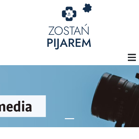
PIJARZY
FORMACJA
OBRZĘDY
PROPOZYCJE
DOŁĄCZ DO NAS